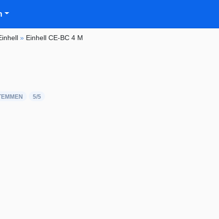
n
Einhell
»
Einhell CE-BC 4 M
.
TEMMEN
5
/5