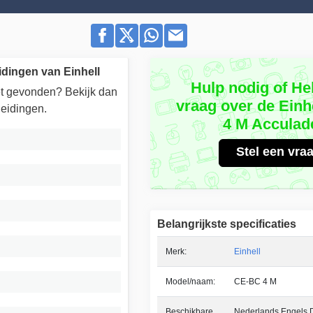
dingen van Einhell
Hulp nodig of He
iet gevonden? Bekijk dan
vraag over de Einh
eidingen.
4 M Acculad
Stel een vra
Belangrijkste specificaties
Merk:
Einhell
Model/naam:
CE-BC 4 M
Beschikbare
Nederlands Engels Du