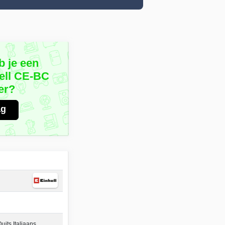
b je een
ell CE-BC
er?
ag
its Italiaans