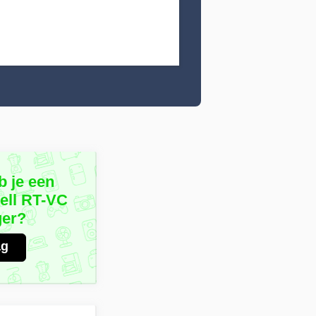
b je een
ell RT-VC
ger?
ag