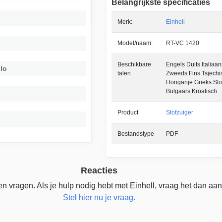
Belangrijkste specificaties
Merk:
Einhell
Model/naam:
RT-VC 1420
Beschikbare
Engels Duits Italiaa
olo
talen
Zweeds Fins Tsjech
Hongarije Grieks S
Bulgaars Kroatisch
Product
Stofzuiger
Bestandstype
PDF
Reacties
n vragen. Als je hulp nodig hebt met Einhell, vraag het dan aan
Stel hier nu je vraag.