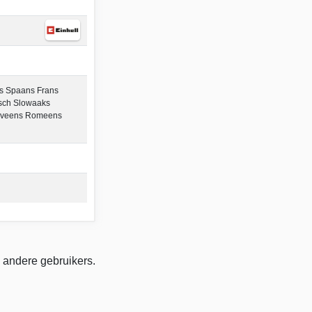
ns Spaans Frans
isch Slowaaks
loveens Romeens
 andere gebruikers.