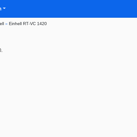
n
ell
»
Einhell RT-VC 1420
0.