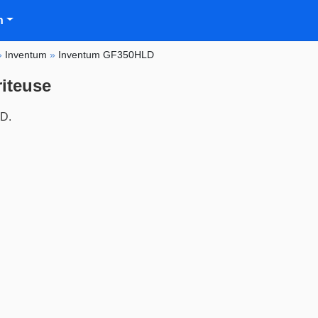
n
»
Inventum
»
Inventum GF350HLD
riteuse
LD.