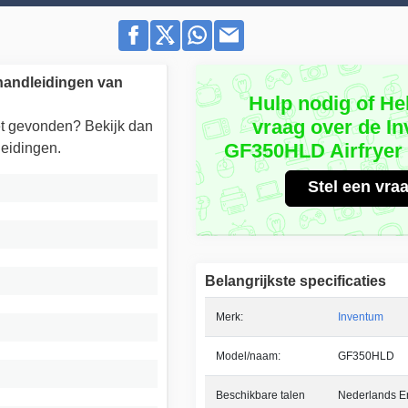
e handleidingen van
Hulp nodig of He
vraag over de I
iet gevonden? Bekijk dan
GF350HLD Airfryer /
eidingen.
Stel een vra
Belangrijkste specificaties
Merk:
Inventum
Model/naam:
GF350HLD
Beschikbare talen
Nederlands En