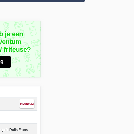
b je een
nventum
 friteuse?
ag
gels Duits Frans