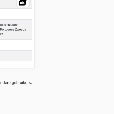
its Italiaans
 Portugees Zweeds
eks
andere gebruikers.