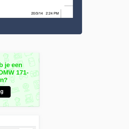
b je een
 OMW 171-
on?
ag