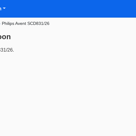
n
»
Philips Avent SCD831/26
oon
831/26.