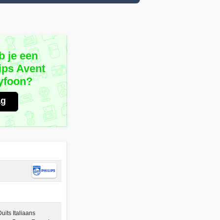
b je een
ips Avent
yfoon?
ag
its Italiaans