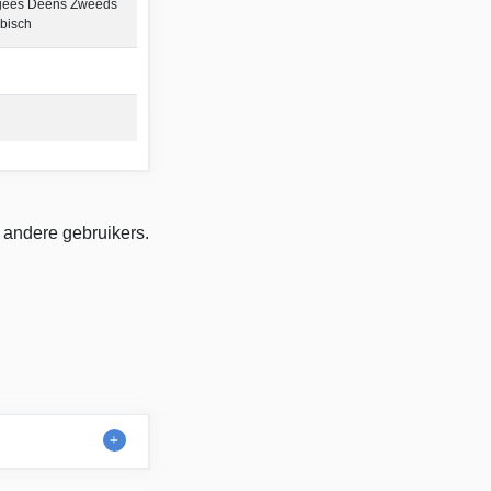
gees Deens Zweeds
abisch
 andere gebruikers.