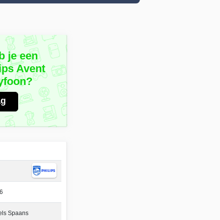
b je een
ips Avent
yfoon?
ag
6
els Spaans