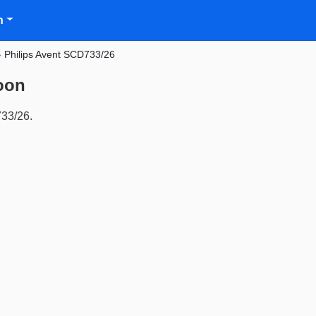
n
»
Philips Avent SCD733/26
oon
733/26.