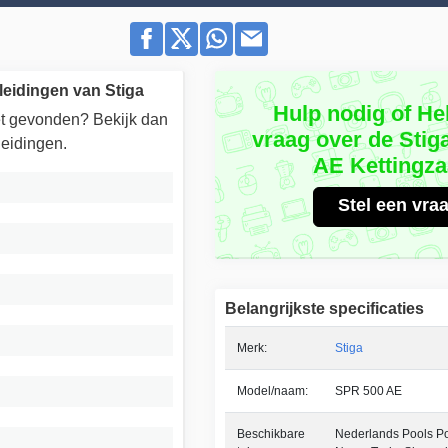
leidingen van Stiga
Hulp nodig of He
iet gevonden? Bekijk dan
vraag over de Stig
eidingen.
AE Kettingz
Stel een vra
Belangrijkste specificaties
Merk:
Stiga
Model/naam:
SPR 500 AE
Beschikbare
Nederlands Pools P