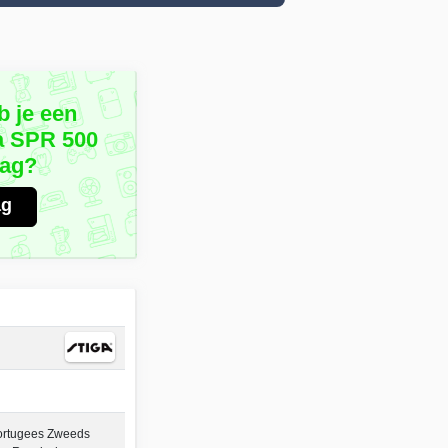
b je een
a SPR 500
aag?
ag
ortugees Zweeds