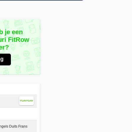
b je een
uri FitRow
er?
ag
gels Duits Frans