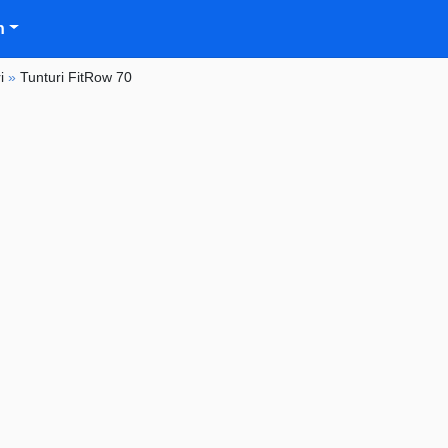
n
i
»
Tunturi FitRow 70