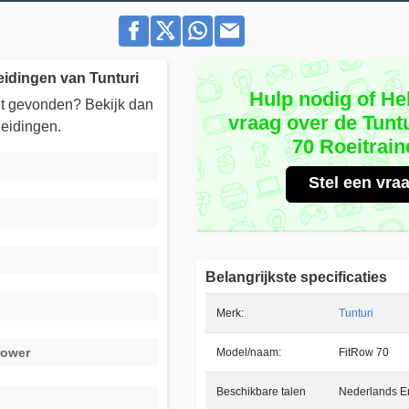
eidingen van Tunturi
Hulp nodig of He
iet gevonden? Bekijk dan
vraag over de Tunt
eidingen.
70 Roeitrain
Stel een vra
Belangrijkste specificaties
Merk:
Tunturi
rower
Model/naam:
FitRow 70
Beschikbare talen
Nederlands En