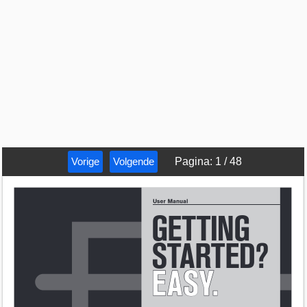
Vorige
Volgende
Pagina
:
1
/
48