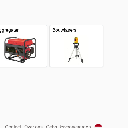
ggregaten
Bouwlasers
Contact
Over ons
Gebruiksvoorwaarden