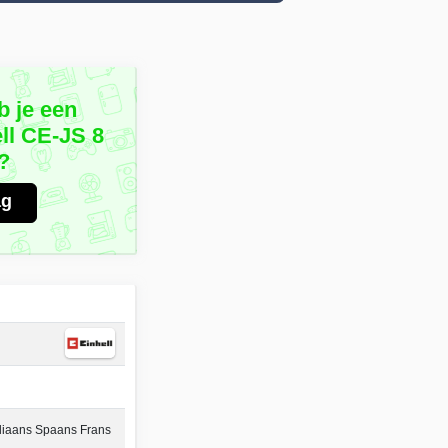
b je een
ll CE-JS 8
?
ag
aliaans Spaans Frans