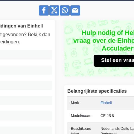
dingen van Einhell
Hulp nodig of He
iet gevonden? Bekijk dan
vraag over de Einhe
eidingen.
Acculader
Stel een vra
Belangrijkste specificaties
Merk:
Einhell
Model/naam:
CE-JS 8
Beschikbare
Nederlands Duits It
talen
Portugees