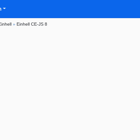
n
Einhell
»
Einhell CE-JS 8