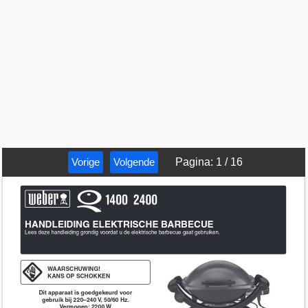
Vorige
Volgende
Pagina
:
1
/
16